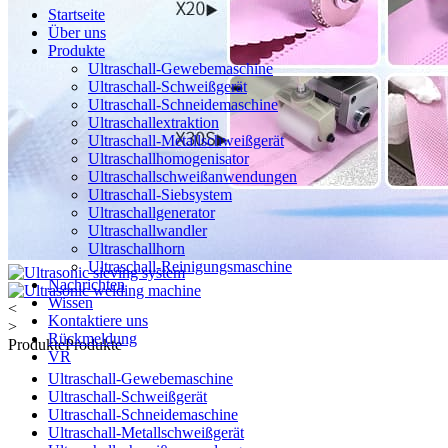
Startseite
Über uns
Produkte
Ultraschall-Gewebemaschine
Ultraschall-Schweißgerät
Ultraschall-Schneidemaschine
Ultraschallextraktion
Ultraschall-Metallschweißgerät
Ultraschallhomogenisator
Ultraschallschweißanwendungen
Ultraschall-Siebsystem
Ultraschallgenerator
Ultraschallwandler
Ultraschallhorn
Ultraschall-Reinigungsmaschine
Nachrichten
Wissen
<
Kontaktiere uns
>
Rückmeldung
Produkte
Produkte
VR
Ultraschall-Gewebemaschine
Ultraschall-Schweißgerät
Ultraschall-Schneidemaschine
Ultraschall-Metallschweißgerät