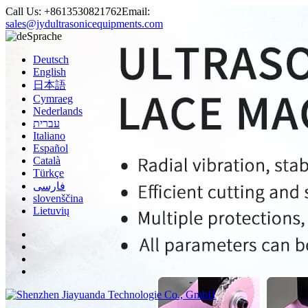
Call Us:
+8613530821762
Email:
sales@jydultrasonicequipments.com
Sprache
Deutsch
English
日本語
Cymraeg
Nederlands
עברית
Italiano
Español
Català
Türkçe
فارسی
slovenščina
Lietuvių